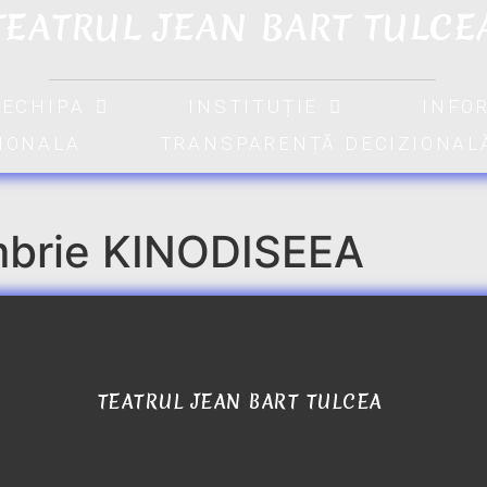
TEATRUL JEAN BART TULCE
ECHIPA
INSTITUȚIE
INFO
TIONALA
TRANSPARENȚĂ DECIZIONAL
mbrie KINODISEEA
TEATRUL JEAN BART TULCEA