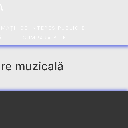
A
RMAȚII DE INTERES PUBLIC
Ă
CUMPARA BILET
are muzicală