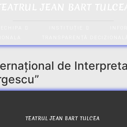
TEATRUL JEAN BART TULCE
ECHIPA
INSTITUȚIE
INFO
TIONALA
TRANSPARENȚĂ DECIZIONAL
ernațional de Interpret
rgescu”
TEATRUL JEAN BART TULCEA