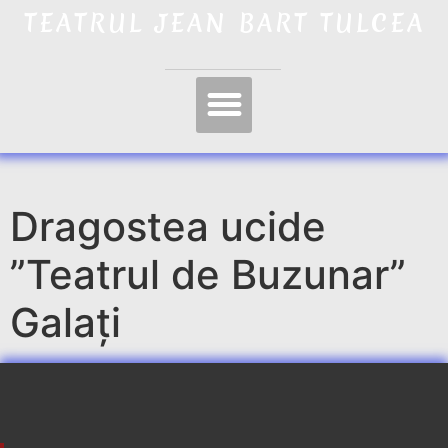
TEATRUL JEAN BART TULCEA
Dragostea ucide
”Teatrul de Buzunar”
Galați