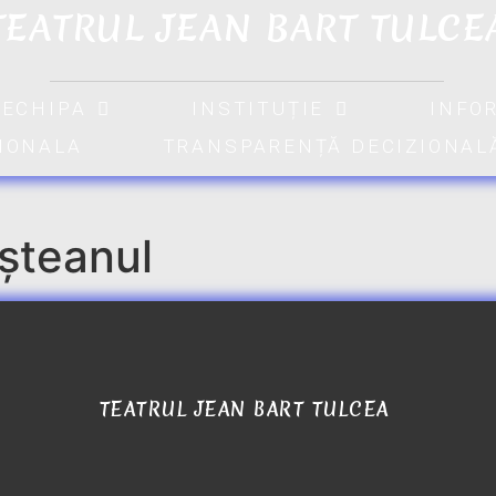
TEATRUL JEAN BART TULCE
ECHIPA
INSTITUȚIE
INFO
TIONALA
TRANSPARENȚĂ DECIZIONAL
ușteanul
TEATRUL JEAN BART TULCEA