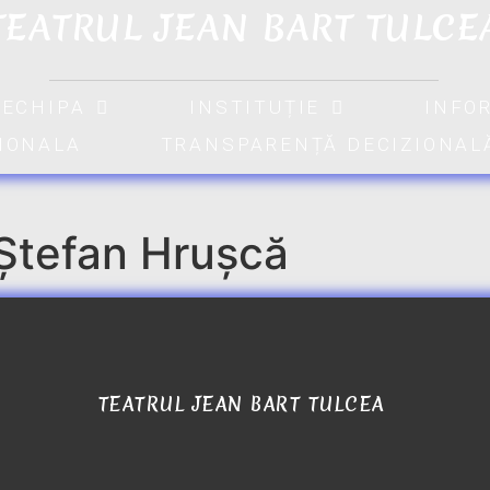
TEATRUL JEAN BART TULCE
ECHIPA
INSTITUȚIE
INFO
TIONALA
TRANSPARENȚĂ DECIZIONAL
 Ștefan Hrușcă
TEATRUL JEAN BART TULCEA