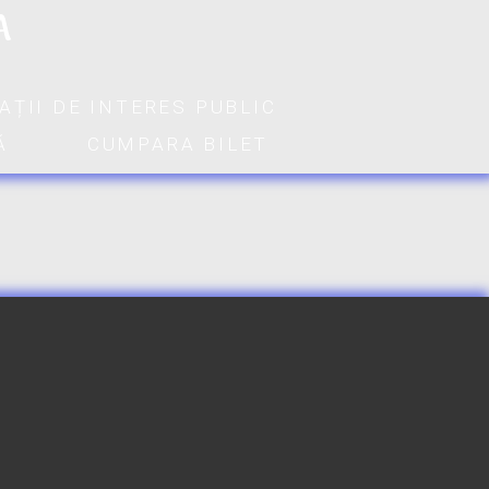
A
AȚII DE INTERES PUBLIC
Ă
CUMPARA BILET