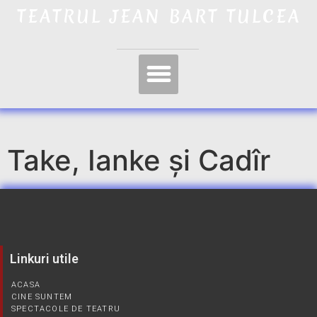
TEATRUL JEAN BART TULCEA
Take, Ianke și Cadîr
Linkuri utile
ACASA
CINE SUNTEM
SPECTACOLE DE TEATRU