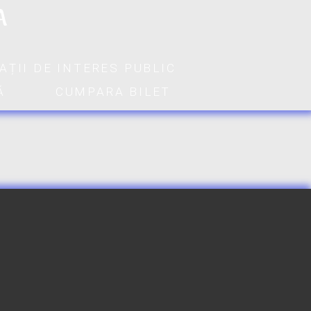
A
AȚII DE INTERES PUBLIC
Ă
CUMPARA BILET