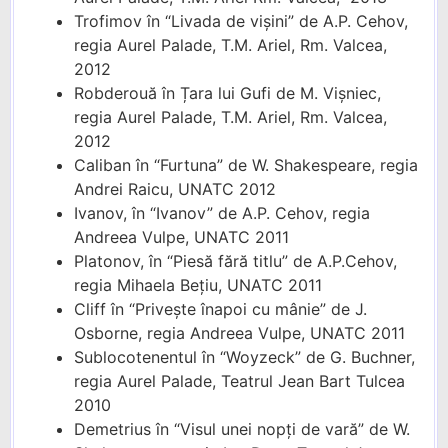
Trofimov în “Livada de vișini” de A.P. Cehov,
regia Aurel Palade, T.M. Ariel, Rm. Valcea,
2012
Robderouă în Țara lui Gufi de M. Vișniec,
regia Aurel Palade, T.M. Ariel, Rm. Valcea,
2012
Caliban în “Furtuna” de W. Shakespeare, regia
Andrei Raicu, UNATC 2012
Ivanov, în “Ivanov” de A.P. Cehov, regia
Andreea Vulpe, UNATC 2011
Platonov, în “Piesă fără titlu” de A.P.Cehov,
regia Mihaela Bețiu, UNATC 2011
Cliff în “Privește înapoi cu mânie” de J.
Osborne, regia Andreea Vulpe, UNATC 2011
Sublocotenentul în “Woyzeck” de G. Buchner,
regia Aurel Palade, Teatrul Jean Bart Tulcea
2010
Demetrius în “Visul unei nopți de vară” de W.