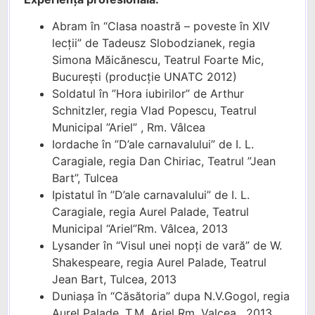
Abram în “Clasa noastră – poveste în XIV
lecții” de Tadeusz Slobodzianek, regia
Simona Măicănescu, Teatrul Foarte Mic,
București (producție UNATC 2012)
Soldatul în ”Hora iubirilor” de Arthur
Schnitzler, regia Vlad Popescu, Teatrul
Municipal ”Ariel” , Rm. Vâlcea
Iordache în ”D’ale carnavalului” de I. L.
Caragiale, regia Dan Chiriac, Teatrul ”Jean
Bart”, Tulcea
Ipistatul în ”D’ale carnavalului” de I. L.
Caragiale, regia Aurel Palade, Teatrul
Municipal “Ariel”Rm. Vâlcea, 2013
Lysander în “Visul unei nopţi de vară” de W.
Shakespeare, regia Aurel Palade, Teatrul
Jean Bart, Tulcea, 2013
Duniașa în “Căsătoria” dupa N.V.Gogol, regia
Aurel Palade, T.M. Ariel Rm. Valcea, 2013