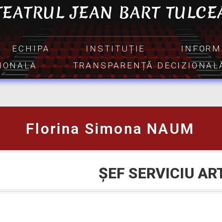
TEATRUL JEAN BART TULCE
ECHIPA
INSTITUȚIE
INFORM
TIONALA
TRANSPARENȚĂ DECIZIONAL
Florina Simona NAUM
ȘEF SERVICIU AR