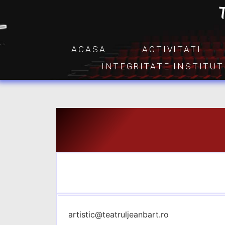
ACASA
ACTIVITATI
INTEGRITATE INSTITU
artistic@teatruljeanbart.ro