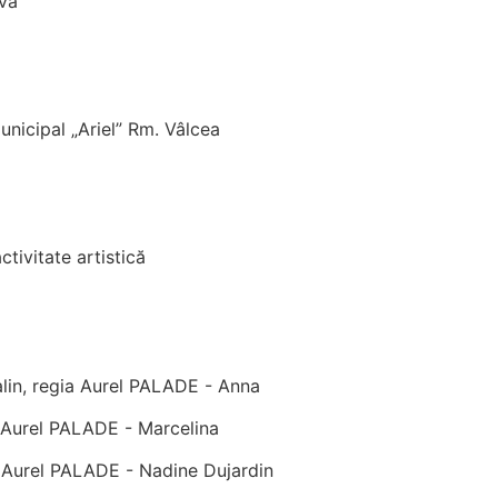
ova
unicipal „Ariel” Rm. Vâlcea
activitate artistică
Galin, regia Aurel PALADE - Anna
a Aurel PALADE - Marcelina
a Aurel PALADE - Nadine Dujardin