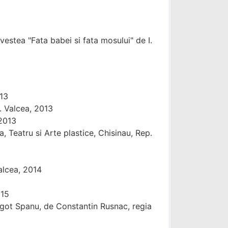
estea "Fata babei si fata mosului" de I.
013
m. Valcea, 2013
 2013
eatru si Arte plastice, Chisinau, Rep.
alcea, 2014
015
rgot Spanu, de Constantin Rusnac, regia