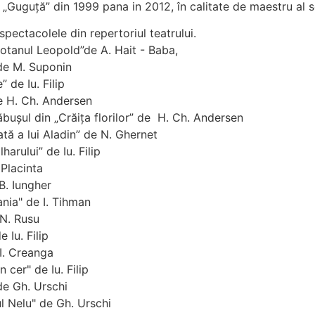
ul „Guguţă” din 1999 pana in 2012, în calitate de maestru al s
pectacolele din repertoriul teatrului.
Motanul Leopold”de A. Hait - Baba,
 de M. Suponin
 de Iu. Filip
de H. Ch. Andersen
buşul din „Crăiţa florilor” de H. Ch. Andersen
ă a lui Aladin” de N. Ghernet
rului” de Iu. Filip
 Placinta
B. Iungher
ania" de I. Tihman
 N. Rusu
 Iu. Filip
 I. Creanga
 cer" de Iu. Filip
de Gh. Urschi
l Nelu" de Gh. Urschi