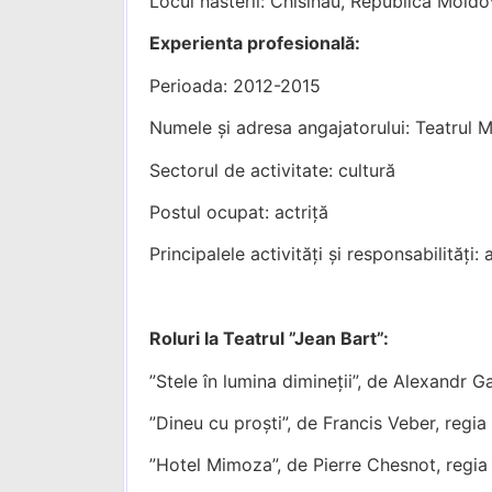
Locul nasterii: Chisinau, Republica Mold
Experienta profesională:
Perioada: 2012-2015
Numele și adresa angajatorului: Teatrul M
Sectorul de activitate: cultură
Postul ocupat: actriță
Principalele activități și responsabilități: 
Roluri la Teatrul ”Jean Bart”:
”Stele în lumina dimineții”, de Alexandr 
”Dineu cu proști”, de Francis Veber, regi
”Hotel Mimoza”, de Pierre Chesnot, regi