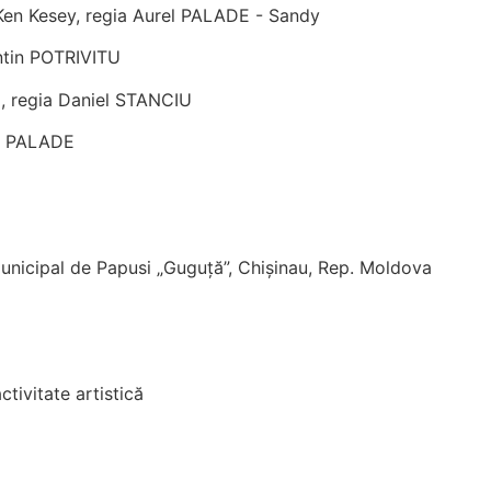
 Ken Kesey, regia Aurel PALADE - Sandy
ntin POTRIVITU
di, regia Daniel STANCIU
el PALADE
Municipal de Papusi „Guguță”, Chișinau, Rep. Moldova
activitate artistică