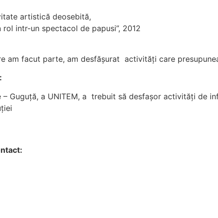
ate artistică deosebită,
ol intr-un spectacol de papusi”, 2012
are am facut parte, am desfășurat activități care presupu
:
e – Guguță, a UNITEM, a trebuit să desfașor activități de i
ției
ontact: