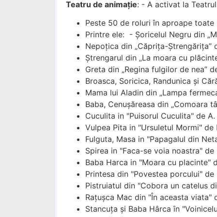
Teatru de animație
: - A activat la Teatr
Peste 50 de roluri în aproape toate s
Printre ele: - Şoricelul Negru din „
Nepoţica din „Căpriţa-Ştrengăriţa”
Ştrengarul din „La moara cu plăcinte”
Greta din „Regina fulgilor de nea” 
Broasca, Soricica, Randunica și Cără
Mama lui Aladin din „Lampa fermecat
Baba, Cenuşăreasa din „Comoara tâlha
Cuculita in "Puisorul Cuculita" de A.
Vulpea Pita in "Ursuletul Mormi" de 
Fulguta, Masa in "Papagalul din Net
Spirea in "Faca-se voia noastra" de
Baba Harca in "Moara cu placinte" de
Printesa din "Povestea porcului" de
Pistruiatul din "Cobora un catelus din
Rațușca Mac din "În aceasta viata" 
Stancuța și Baba Hârca în "Voinicelu