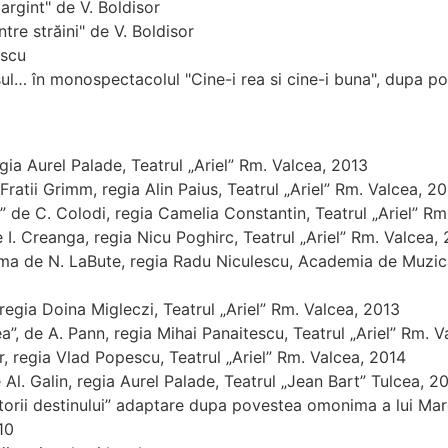
argint" de V. Boldisor
tre străini" de V. Boldisor
escu
l… în monospectacolul "Cine-i rea si cine-i buna", dupa pov
gia Aurel Palade, Teatrul „Ariel” Rm. Valcea, 2013
atii Grimm, regia Alin Paius, Teatrul „Ariel” Rm. Valcea, 2
o” de C. Colodi, regia Camelia Constantin, Teatrul „Ariel” R
e I. Creanga, regia Nicu Poghirc, Teatrul „Ariel” Rm. Valcea,
de N. LaBute, regia Radu Niculescu, Academia de Muzica, T
, regia Doina Migleczi, Teatrul „Ariel” Rm. Valcea, 2013
”, de A. Pann, regia Mihai Panaitescu, Teatrul „Ariel” Rm. V
er, regia Vlad Popescu, Teatrul „Ariel” Rm. Valcea, 2014
e Al. Galin, regia Aurel Palade, Teatrul „Jean Bart” Tulcea, 2
atorii destinului” adaptare dupa povestea omonima a lui Ma
10