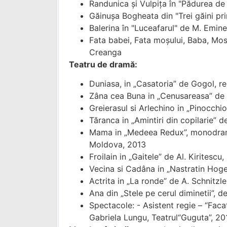
Randunica și Vulpița în "Pădurea de 
Găinușa Bogheata din "Trei găini prin
Balerina în "Luceafarul" de M. Emin
Fata babei, Fata moșului, Baba, Mosu
Creanga
Teatru de dramă:
Duniasa, in „Casatoria” de Gogol, re
Zâna cea Buna in „Cenusareasa” de Fr
Greierasul si Arlechino in „Pinocchi
Tăranca in „Amintiri din copilarie” d
Mama in „Medeea Redux”, monodrama 
Moldova, 2013
Froilain in „Gaitele” de Al. Kiritescu
Vecina si Cadâna in „Nastratin Hogea
Actrita in „La ronde” de A. Schnitzl
Ana din „Stele pe cerul diminetii”, d
Spectacole: - Asistent regie – “Fac
Gabriela Lungu, Teatrul“Guguta”, 20