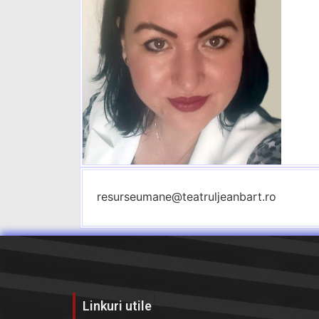
resurseumane@teatruljeanbart.ro
Linkuri utile