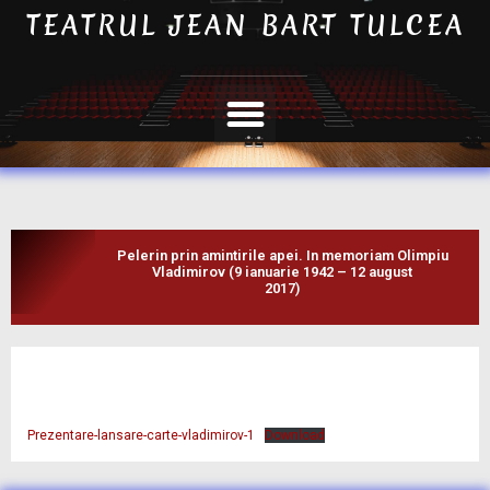
TEATRUL JEAN BART TULCEA
Pelerin prin amintirile apei. In memoriam Olimpiu
Vladimirov (9 ianuarie 1942 – 12 august
2017)
Prezentare-lansare-carte-vladimirov-1
Download