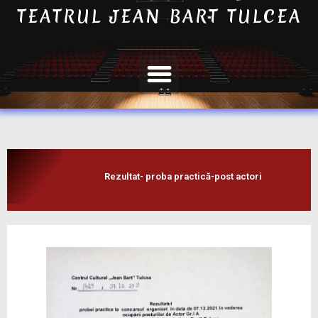
TEATRUL JEAN BART TULCEA
Rezultat- proba practică-post actori