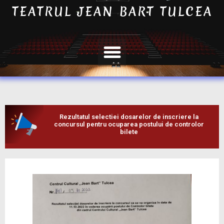
TEATRUL JEAN BART TULCEA
Rezultatul selectiei dosarelor de inscriere la
concursul pentru ocuparea postului de controlor
bilete