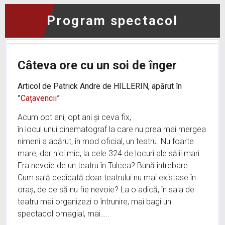
Program spectacol
No data was found
Câteva ore cu un soi de înger
Articol de Patrick Andre de HILLERIN, apărut în
”
Cațavencii
”
Acum opt ani, opt ani și ceva fix,
în locul unui cinematograf la care nu prea mai mergea
nimeni a apărut, în mod oficial, un teatru. Nu foarte
mare, dar nici mic, la cele 324 de locuri ale sălii mari.
Era nevoie de un teatru în Tulcea? Bună întrebare.
Cum sală dedicată doar teatrului nu mai existase în
oraș, de ce să nu fie nevoie? La o adică, în sala de
teatru mai organizezi o întrunire, mai bagi un
spectacol omagial, mai…..