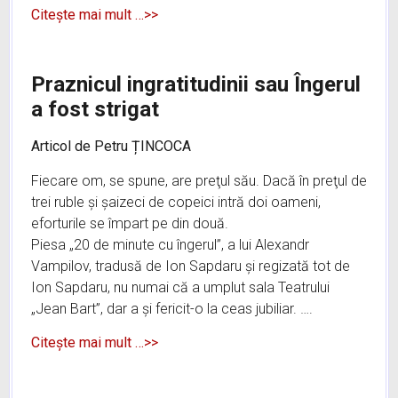
Citește mai mult …>>
Praznicul ingratitudinii sau Îngerul
a fost strigat
Articol de Petru ȚINCOCA
Fiecare om, se spune, are preţul său. Dacă în preţul de
trei ruble şi şaizeci de copeici intră doi oameni,
eforturile se împart pe din două.
Piesa „20 de minute cu îngerul”, a lui Alexandr
Vampilov, tradusă de Ion Sapdaru şi regizată tot de
Ion Sapdaru, nu numai că a umplut sala Teatrului
„Jean Bart”, dar a şi fericit-o la ceas jubiliar. ….
Citește mai mult …>>