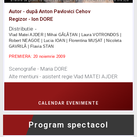
Autor - după Anton Pavlovici Cehov
Regizor - Ion DORE
Distributie -
Vlad Matei AJDER |
Mihai GĂLĂȚAN |
Laura VOTRONDOS |
Robert NEAGOE |
Lucia IOAN |
Florentina MUȘAT |
Nicoleta
GAVRILĂ |
Flavia STAN
PREMIERA: 20 noiemrie 2009
Scenografie - Maria DORE
Alte mentiuni - asistent regie:Vlad MATEI AJDER
CALENDAR EVENIMENTE
Program spectacol