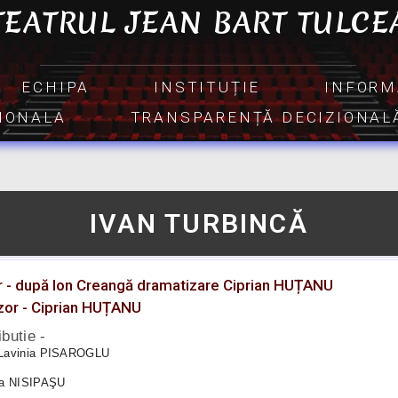
TEATRUL JEAN BART TULCE
ECHIPA
INSTITUȚIE
INFORM
TIONALA
TRANSPARENȚĂ DECIZIONAL
IVAN TURBINCĂ
r - după Ion Creangă dramatizare Ciprian HUȚANU
zor - Ciprian HUȚANU
ibutie -
Lavinia PISAROGLU
ia NISIPAŞU