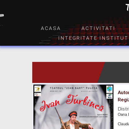
ACASA
ACTIVITATI
INTEGRITATE INSTITU
Auto
Regi
Distr
Oana 
Claud