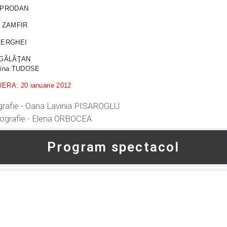
a PRODAN
l ZAMFIR
SERGHEI
 GĂLĂŢAN
rina TUDOSE
ERA: 20 ianuarie 2012
rafie - Oana Lavinia PISAROGLU
ografie - Elena ORBOCEA
Program spectacol
No data was found