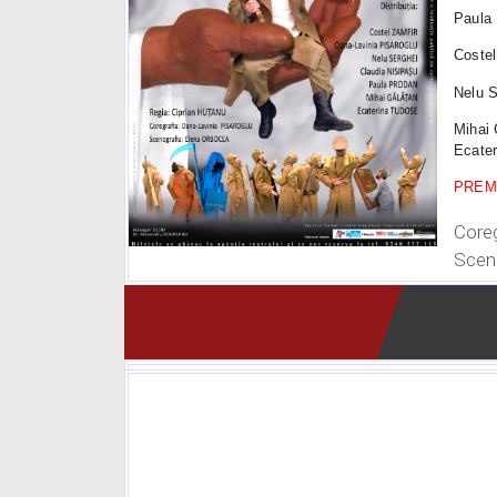
Paul
Coste
Nelu 
Mihai
Ecate
PREMI
Coreg
Scen