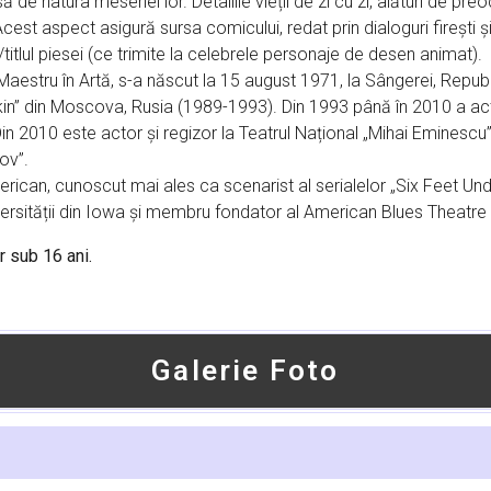
de natura meseriei lor. Detaliile vieții de zi cu zi, alături de preo
. Acest aspect asigură sursa comicului, redat prin dialoguri firești ș
titlul piesei (ce trimite la celebrele personaje de desen animat).
 Maestru în Artă, s-a născut la 15 august 1971, la Sângerei, Repu
in” din Moscova, Rusia (1989-1993). Din 1993 până în 2010 a activ
n 2010 este actor și regizor la Teatrul Național „Mihai Eminescu” d
ov”.
erican, cunoscut mai ales ca scenarist al serialelor „Six Feet Un
ersității din Iowa și membru fondator al American Blues Theatre
r sub 16 ani.
Galerie Foto