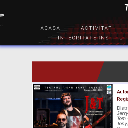
ACASA
ACTIVITATI
INTEGRITATE INSTITU
Autor
Regiz
Distr
Jerr
Tom
Tony,