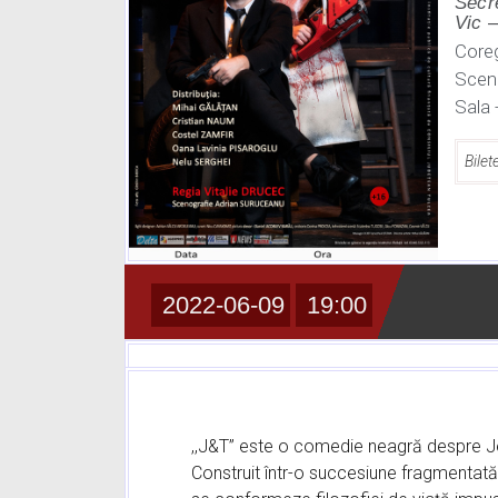
Secr
Vic
–
Coreg
Scen
Sala 
Bilet
2022-06-09
19:00
,,J&T” este o comedie neagră despre Jerry
Construit într-o succesiune fragmentată, 