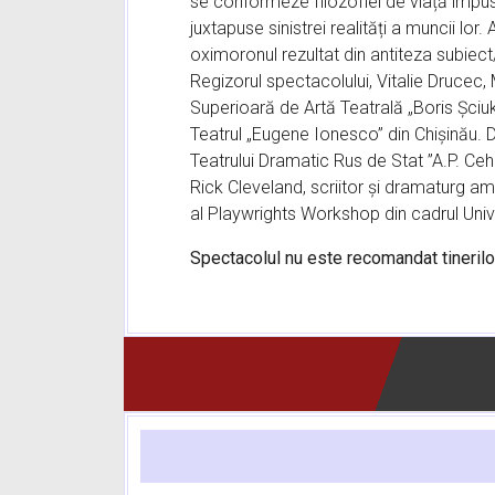
se conformeze filozofiei de viață impusă 
juxtapuse sinistrei realități a muncii lor
oximoronul rezultat din antiteza subiect/
Regizorul spectacolului, Vitalie Drucec,
Superioară de Artă Teatrală „Boris Șciuk
Teatrul „Eugene Ionesco” din Chișinău. Di
Teatrului Dramatic Rus de Stat ”A.P. Ceh
Rick Cleveland, scriitor și dramaturg am
al Playwrights Workshop din cadrul Univ
Spectacolul nu este recomandat tinerilo