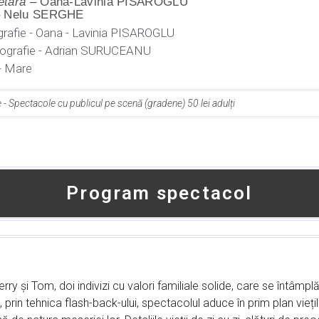
etară
– Oana-Lavinia PISAROGLU
 Nelu SERGHE
rafie - Oana - Lavinia PISAROGLU
ografie - Adrian SURUCEANU
- Mare
e - Spectacole cu publicul pe scenă (gradene) 50 lei adulți
Program spectacol
 și Tom, doi indivizi cu valori familiale solide, care se întâmplă, 
prin tehnica flash-back-ului, spectacolul aduce în prim plan viețil