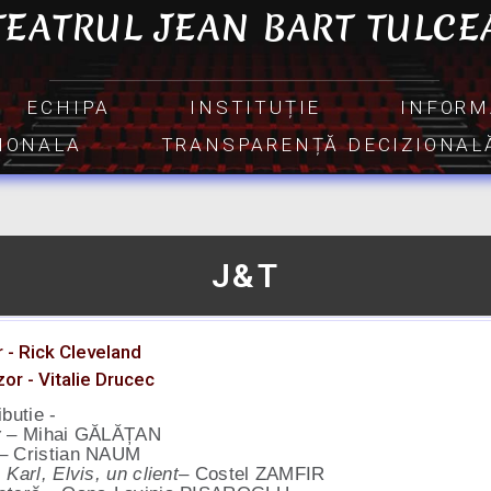
TEATRUL JEAN BART TULCE
ECHIPA
INSTITUȚIE
INFORM
TIONALA
TRANSPARENȚĂ DECIZIONAL
J&T
 - Rick Cleveland
or - Vitalie Drucec
ibutie -
y
– Mihai GĂLĂȚAN
– Cristian NAUM
 Karl, Elvis, un client
– Costel ZAMFIR